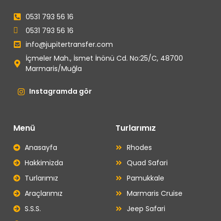
0531 793 56 16
0531 793 56 16
info@jupitertransfer.com
İçmeler Mah., İsmet İnönü Cd. No:25/C, 48700
Marmaris/Muğla
Instagramda gör
Menü
Turlarımız
Anasayfa
Rhodes
Hakkimizda
Quad Safari
Turlarımız
Pamukkale
Araçlarımız
Marmaris Cruise
S.S.S.
Jeep Safari