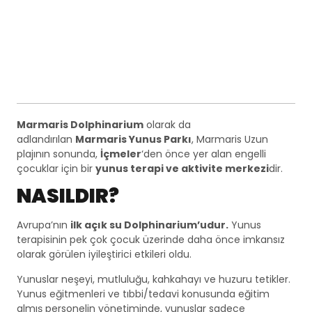
Marmaris Dolphinarium
olarak da
adlandırılan
Marmaris Yunus Parkı
, Marmaris Uzun
plajının sonunda,
İçmeler
‘den önce yer alan engelli
çocuklar için bir
yunus terapi ve aktivite merkezi
dir.
NASILDIR?
Avrupa’nın
ilk açık su Dolphinarium’udur.
Yunus
terapisinin pek çok çocuk üzerinde daha önce imkansız
olarak görülen iyileştirici etkileri oldu.
Yunuslar neşeyi, mutluluğu, kahkahayı ve huzuru tetikler.
Yunus eğitmenleri ve tıbbi/tedavi konusunda eğitim
almış personelin yönetiminde, yunuslar sadece